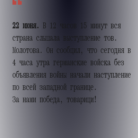
22 июня.
В 12 часов 15 минут вся
страна слышала выступление тов.
Молотова. Он сообщил, что сегодня в
4 часа утра германские войска без
объявления войны начали наступление
по всей западной границе.
За нами победа, товарищи!