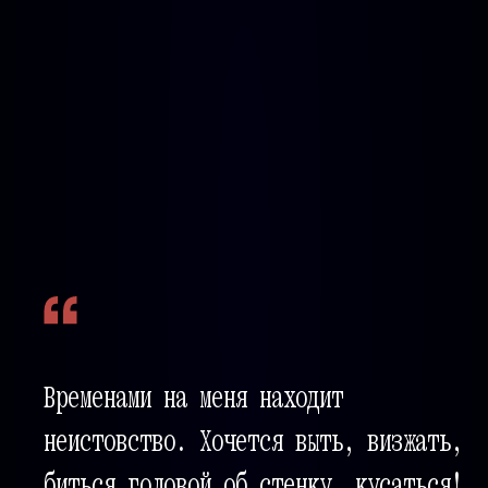
Временами на меня находит
неистовство. Хочется выть, визжать,
биться головой об стенку, кусаться!