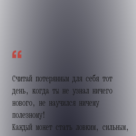
ДНЕВНИК
ГОЛОДА
Как ленинградская школьница потеряла
всех родных, но пережила страшную
блокадную зиму
Считай потерянным для себя тот
день, когда ты не узнал ничего
нового, не научился ничему
полезному!
Каждый может стать ловким, сильным,