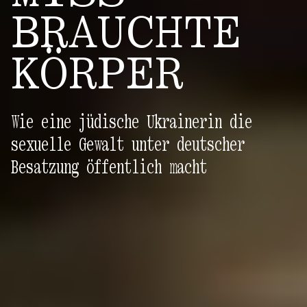
BRAUCHTE
KÖRPER
Wie eine jüdische Ukrainerin die
sexuelle Gewalt unter deutscher
Besatzung öffentlich macht