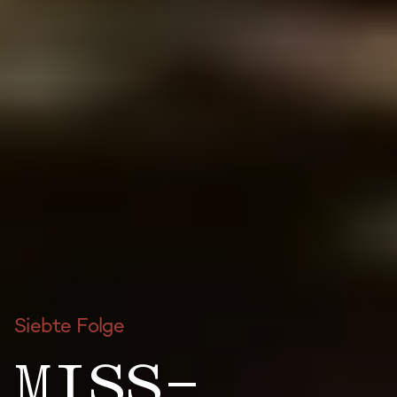
Siebte Folge
MISS-