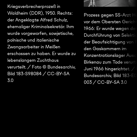
Kriegsverbrecherprozeß in
Waldheim (DDR), 1950. Rechts:
Prozess gegen SS-Arzt Ho
der Angeklagte Alfred Schulz,
vor dem Obersten Gerich
ehemaliger Kriminalsekretär. Ihm
1966: Er wurde wegen der
wurde vorgeworfen, sowjetische,
Durchführung von Selekti
polnische und italienische
der Beaufsichtigung von 
Zwangsarbeiter in Meißen
den Gaskammern im
erschossen zu haben. Er wurde zu
Konzentrationslager Ausc
lebenslangem Zuchthaus
Birkenau zum Tode verurte
verurteilt. / Foto © Bundesarchiv,
Juni 1966 hingerichtet. /
Bild 183-S98084 / CC-BY-SA
Bundesarchiv, Bild 183-E
3.0
003 / CC-BY-SA 3.0