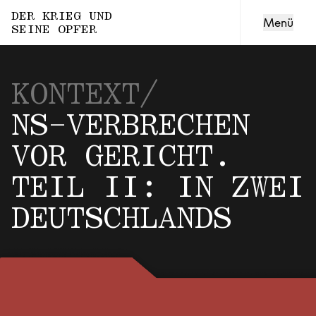
DER KRIEG UND
Menü
SEINE OPFER
Sechste Folge
NUR WEIL SIE ROMA SIND
KONTEXT
/
Siebte Folge
NS-VERBRECHEN
MISSBRAUCHTE KÖRPER
VOR GERICHT.
TEIL II: IN ZWEI
Achte Folge
VOM WERT DES LEBENS
DEUTSCHLANDS
Neunte Folge
DIE SCHLUCHT