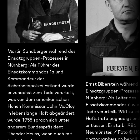
Martin Sandberger während des
Einsatzgruppen–Prozesses in
Nürnberg: Als Führer des
Einsatzkommandos 1a und
Kommandeur der
Ernst Biberstein während
Sicherheitspolizei Estland wurde
Einsatzgruppen-Prozesses
er zunächst zum Tode verurteilt,
Nürnberg: Als Leiter des
was von dem amerikanischen
Einsatzkommandos 6 wur
Hohen Kommissar John McCloy
Tode verurteilt, 1951 zu l
in lebenslange Haft abgeändert
Haftstrafe begnadigt un
wurde. 1955 sprach sich unter
entlassen. Er starb 1986 i
anderem Bundespräsident
Neumünster. / Foto © U
Theodor Heuss, wenn auch mit
photographers on behalf 