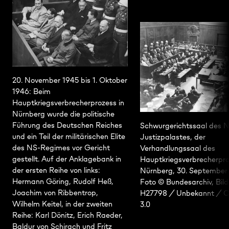
20. November 1945 bis 1. Oktober
1946: Beim
Hauptkriegsverbrecherprozess in
Nürnberg wurde die politische
Führung des Deutschen Reiches
Schwurgerichtssaal des 
und ein Teil der militärischen Elite
Justizpalastes, der
des NS-Regimes vor Gericht
Verhandlungssaal des
gestellt. Auf der Anklagebank in
Hauptkriegsverbrecherpro
der ersten Reihe von links:
Nürnberg, 30. September
Hermann Göring, Rudolf Heß,
Foto © Bundesarchiv, Bild
Joachim von Ribbentrop,
H27798 / Unbekannt / 
Wilhelm Keitel, in der zweiten
3.0
Reihe: Karl Dönitz, Erich Raeder,
Baldur von Schirach und Fritz