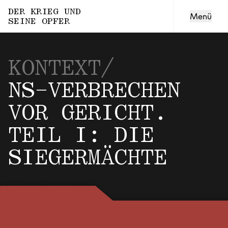
DER KRIEG UND
Menü
SEINE OPFER
Sechste Folge
NUR WEIL SIE ROMA SIND
KONTEXT
/
Siebte Folge
NS-VERBRECHEN
MISSBRAUCHTE KÖRPER
VOR GERICHT.
TEIL I: DIE
Achte Folge
VOM WERT DES LEBENS
SIEGERMÄCHTE
Neunte Folge
DIE SCHLUCHT